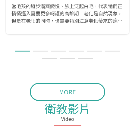
當毛孩的腳步漸漸變慢、臉上泛起白毛，代表牠們正
悄悄邁入需要更多呵護的高齡期。老化是自然現象，
但是在老化的同時，也需要特別注意老化帶來的疾病
問題。從了解什麼是高齡貓開始，到老化的徵兆有哪
些?還有高齡貓容易有的疾病，本篇帶你一次瞭解。
MORE
衛教影片
Video